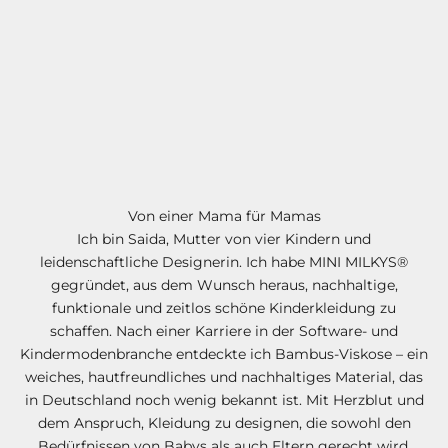
M
I
L
I
E
W
e
Von einer Mama für Mamas
r
Ich bin Saida, Mutter von vier Kindern und
d
leidenschaftliche Designerin. Ich habe MINI MILKYS®
e
gegründet, aus dem Wunsch heraus, nachhaltige,
j
funktionale und zeitlos schöne Kinderkleidung zu
e
schaffen. Nach einer Karriere in der Software- und
t
Kindermodenbranche entdeckte ich Bambus-Viskose – ein
z
weiches, hautfreundliches und nachhaltiges Material, das
t
in Deutschland noch wenig bekannt ist. Mit Herzblut und
T
dem Anspruch, Kleidung zu designen, die sowohl den
e
Bedürfnissen von Babys als auch Eltern gerecht wird,