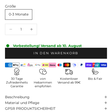
f
Größe
d
0-3 Monate
e
i
Anzahl verringern
Anzahl verringern
n
e
e
r
Vorbestellung! Versand ab 10. August
s
IN DEN WARENKORB
t
e
B
e
s
30 Tage
von
Kostenloser
Bio & Fair
Zufriedenheits
Hebammen
Versand ab 99€
t
Garantie
empfohlen
e
l
Beschreibung
l
Material und Pflege
u
GPSR PRODUKTSICHERHEIT