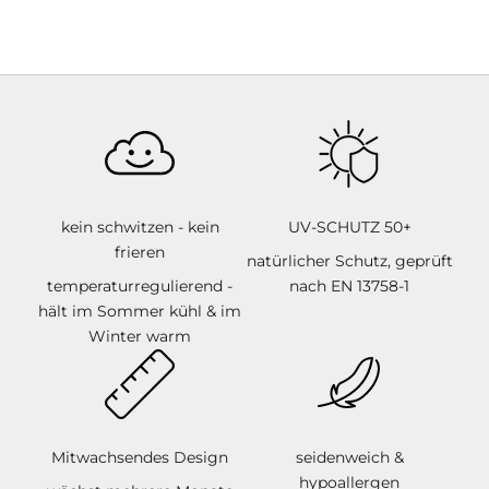
n
g
W
e
r
d
e
kein schwitzen - kein
UV-SCHUTZ 50+
T
frieren
natürlicher Schutz, geprüft
e
temperaturregulierend -
nach EN 13758-1
hält im Sommer kühl & im
i
Winter warm
l
d
e
Mitwachsendes Design
seidenweich &
r
hypoallergen