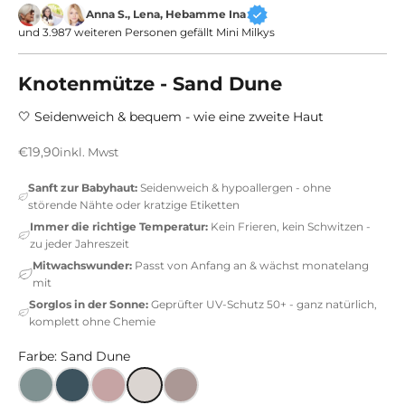
Anna S., Lena, Hebamme Ina
und 3.987 weiteren Personen gefällt Mini Milkys
Knotenmütze - Sand Dune
🤍 Seidenweich & bequem - wie eine zweite Haut
Angebot
€19,90
inkl. Mwst
Sanft zur Babyhaut:
Seidenweich & hypoallergen - ohne
1
störende Nähte oder kratzige Etiketten
0
Immer die richtige Temperatur:
Kein Frieren, kein Schwitzen -
%
zu jeder Jahreszeit
R
Mitwachswunder:
Passt von Anfang an & wächst monatelang
a
mit
b
Sorglos in der Sonne:
Geprüfter UV-Schutz 50+ - ganz natürlich,
a
komplett ohne Chemie
t
Farbe: Sand Dune
t
a
u