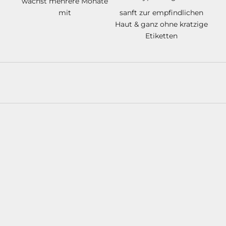
wächst mehrere Monate
M
mit
sanft zur empfindlichen
I
Haut & ganz ohne kratzige
Etiketten
N
I
M
I
L
K
Y
S
®
F
A