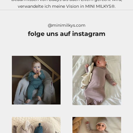
i
verwandelte ich meine Vision in MINI MILKYS®.
l
d
e
@minimilkys.com
r
folge uns auf instagram
M
I
N
I
M
I
L
K
Y
S
®
F
a
m
i