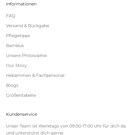
Informationen
x
k
FAQ
l
u
Versand & Rückgabe
s
Pflegetipps
i
Bambus
v
e
Unsere Philosophie
A
Our Story
n
g
Hebammen & Fachpersonal
e
Blogs
b
o
Größentabelle
t
e
Kundenservice
u
n
Unser Team ist Werktags von 09:00-17:00 Uhr für dich da
d
und unterstützt dich gerne.