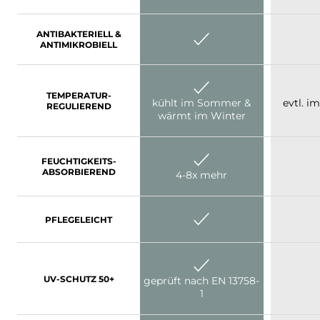
ANTIBAKTERIELL &
ANTIMIKROBIELL
TEMPERATUR-
kühlt im Sommer &
evtl. 
REGULIEREND
wärmt im Winter
FEUCHTIGKEITS-
ABSORBIEREND
4-8x mehr
PFLEGELEICHT
UV-SCHUTZ 50+
geprüft nach EN 13758-
1