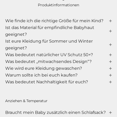
l
Produktinformationen
l
u
Wie finde ich die richtige Größe für mein Kind?
n
Ist das Material für empfindliche Babyhaut
g
geeignet?
W
Ist eure Kleidung für Sommer und Winter
e
geeignet?
r
Was bedeutet natürlicher UV Schutz 50+?
Was bedeutet „mitwachsendes Design“?
d
Wie wird eure Kleidung gewaschen?
e
Warum sollte ich bei euch kaufen?
T
Was bedeutet Nachhaltigkeit für euch?
e
i
Anziehen & Temperatur
l
Braucht mein Baby zusätzlich einen Schlafsack?
d