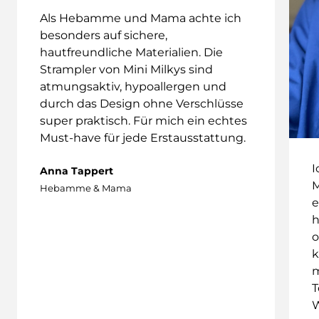
Als Hebamme und Mama achte ich
besonders auf sichere,
hautfreundliche Materialien. Die
Strampler von Mini Milkys sind
atmungsaktiv, hypoallergen und
durch das Design ohne Verschlüsse
super praktisch. Für mich ein echtes
Must-have für jede Erstausstattung.
I
Anna Tappert
M
Hebamme & Mama
e
h
o
k
m
T
W