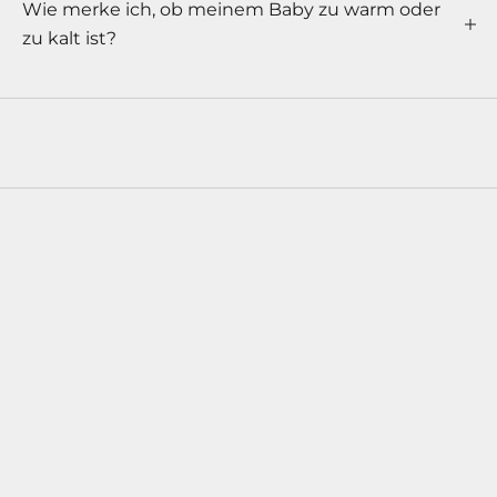
Wie merke ich, ob meinem Baby zu warm oder
e
zu kalt ist?
r
M
I
N
I
M
I
L
K
Y
S
®