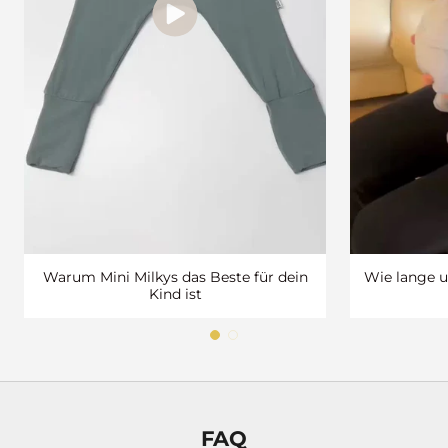
t
t
a
u
f
d
e
i
n
e
e
r
Warum Mini Milkys das Beste für dein
Wie lange u
s
Kind ist
t
e
B
e
s
t
FAQ
e