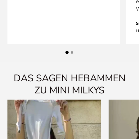
e
W
S
H
DAS SAGEN HEBAMMEN
ZU MINI MILKYS