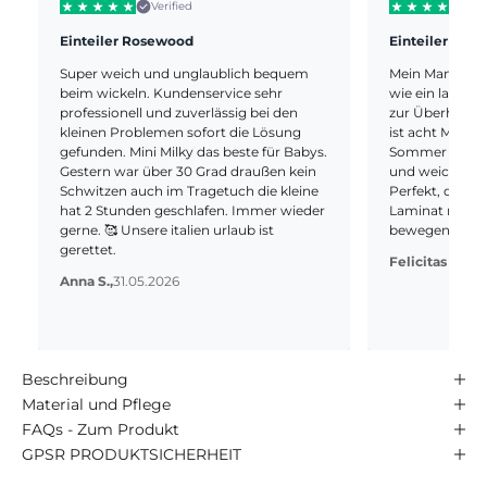
Verified
V
Einteiler Rosewood
Einteiler Boh
Super weich und unglaublich bequem
Mein Mann war
beim wickeln. Kundenservice sehr
wie ein langer
professionell und zuverlässig bei den
zur Überhitzun
kleinen Problemen sofort die Lösung
ist acht Monate
gefunden. Mini Milky das beste für Babys.
Sommer und Hitz
Gestern war über 30 Grad draußen kein
und weich.
Schwitzen auch im Tragetuch die kleine
Perfekt, dass 
hat 2 Stunden geschlafen. Immer wieder
Laminat nicht a
gerne. 🥰 Unsere italien urlaub ist
bewegen kann
gerettet.
Felicitas G.,
31.
Anna S.,
31.05.2026
Beschreibung
Material und Pflege
FAQs - Zum Produkt
GPSR PRODUKTSICHERHEIT