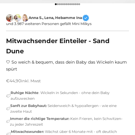
Gehe zu Element 1
Gehe zu Element 2
Gehe zu Element 3
Gehe zu Element 4
Gehe zu Element 5
Gehe zu Element 6
Gehe zu Element 7
Gehe zu Element 8
Gehe zu Element 9
Gehe zu Element 10
Gehe zu Element 11
Gehe zu Element 12
Gehe zu Element 13
Gehe zu Element 14
Anna S., Lena, Hebamme Ina
und 3.987 weiteren Personen gefällt Mini Milkys
Mitwachsender Einteiler - Sand
Dune
🤍 So weich & bequem, dass dein Baby das Wickeln kaum
spürt
Angebot
€44,90
inkl. Mwst
Ruhige Nächte
: Wickeln in Sekunden - ohne dein Baby
aufzuwecken
Sanft zur Babyhaut:
Seidenweich & hypoallergen - wie eine
zweite Haut
Immer die richtige Temperatur:
Kein Frieren, kein Schwitzen-
zu jeder Jahreszeit
Mitwachswunder:
Wächst über 6 Monate mit - oft deutlich