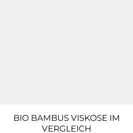
WARUM IST MINI MILKYS BESSER ALS ANDERE?
Unser mitwachsendes Design ohne störende Verschlüsse
ermöglicht einfaches Wickeln und Anziehen. Die
umklappbaren Bündchen bieten zusätzlichen Schutz und
Komfort, während die rutschfeste Sohle für sicheren Halt
sorgt. Erlebe maximale Geborgenheit und
Wohlfühlmomente mit unserer seidenweichen Textur, die
sich perfekt an die empfindliche Haut deines Babys
anschmiegt.
Das Design unseres Stramplers ist rechtlich geschützt.
BIO BAMBUS VISKOSE IM
VERGLEICH